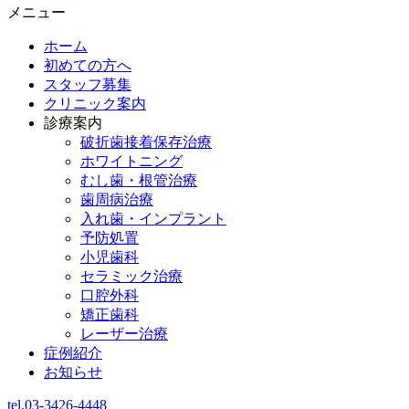
メニュー
ホーム
初めての方へ
スタッフ募集
クリニック案内
診療案内
破折歯接着保存治療
ホワイトニング
むし歯・根管治療
歯周病治療
入れ歯・インプラント
予防処置
小児歯科
セラミック治療
口腔外科
矯正歯科
レーザー治療
症例紹介
お知らせ
tel.03-3426-4448