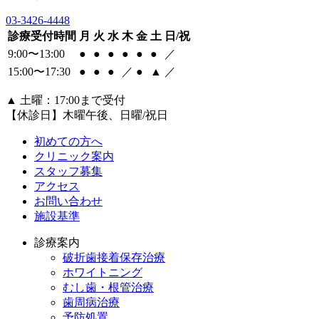
03-3426-4448
診療受付時間
月
火
水
木
金
土
日/祝
9:00〜13:00
●
●
●
●
●
●
／
15:00〜17:30
●
●
●
／
●
▲
／
▲
土曜：17:00まで受付
【休診日】木曜午後、日曜/祝日
初めての方へ
クリニック案内
スタッフ募集
アクセス
お問い合わせ
施設基準
診療案内
破折歯接着保存治療
ホワイトニング
むし歯・根管治療
歯周病治療
予防処置