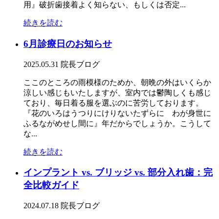
用』破折歯接着よく知らない、もしくは否定...
続きを読む
6月診療日のお知らせ
2025.05.31
院長ブログ
ここのところの雨模様のためか、朝晩の外はいくらか
涼しい感じもいたしますが、室内では鬱陶しくも感じ
ており、毎日着る服を選ぶのに苦労しております。
『花のいろはうつりにけりないたずらに わが身世に
ふるながめせし間に』年だからでしょうか。こうして
な...
続きを読む
インプラント vs. ブリッジ vs. 部分入れ歯：完
全比較ガイド
2024.07.18
院長ブログ