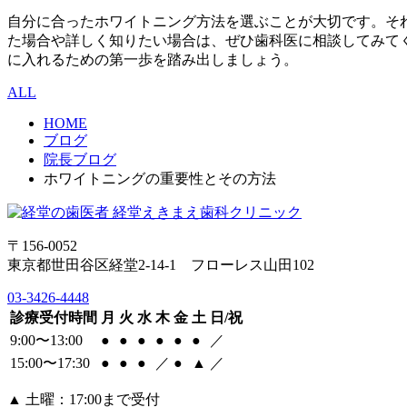
自分に合ったホワイトニング方法を選ぶことが大切です。そ
た場合や詳しく知りたい場合は、ぜひ歯科医に相談してみて
に入れるための第一歩を踏み出しましょう。
ALL
HOME
ブログ
院長ブログ
ホワイトニングの重要性とその方法
〒156-0052
東京都世田谷区経堂2-14-1 フローレス山田102
03-3426-4448
診療受付時間
月
火
水
木
金
土
日/祝
9:00〜13:00
●
●
●
●
●
●
／
15:00〜17:30
●
●
●
／
●
▲
／
▲
土曜：17:00まで受付