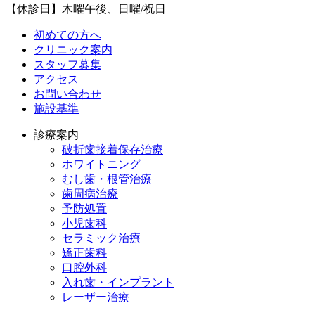
【休診日】木曜午後、日曜/祝日
初めての方へ
クリニック案内
スタッフ募集
アクセス
お問い合わせ
施設基準
診療案内
破折歯接着保存治療
ホワイトニング
むし歯・根管治療
歯周病治療
予防処置
小児歯科
セラミック治療
矯正歯科
口腔外科
入れ歯・インプラント
レーザー治療