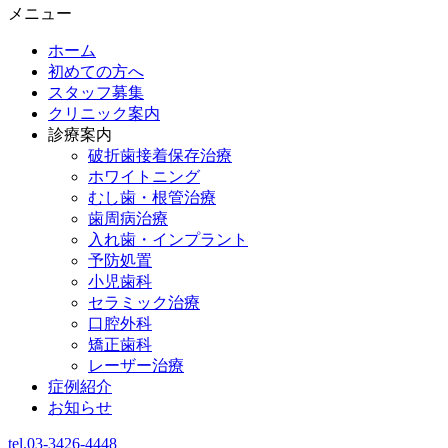
メニュー
ホーム
初めての方へ
スタッフ募集
クリニック案内
診療案内
破折歯接着保存治療
ホワイトニング
むし歯・根管治療
歯周病治療
入れ歯・インプラント
予防処置
小児歯科
セラミック治療
口腔外科
矯正歯科
レーザー治療
症例紹介
お知らせ
tel.03-3426-4448