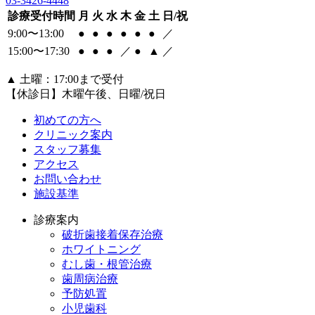
03-3426-4448
診療受付時間
月
火
水
木
金
土
日/祝
9:00〜13:00
●
●
●
●
●
●
／
15:00〜17:30
●
●
●
／
●
▲
／
▲
土曜：17:00まで受付
【休診日】木曜午後、日曜/祝日
初めての方へ
クリニック案内
スタッフ募集
アクセス
お問い合わせ
施設基準
診療案内
破折歯接着保存治療
ホワイトニング
むし歯・根管治療
歯周病治療
予防処置
小児歯科