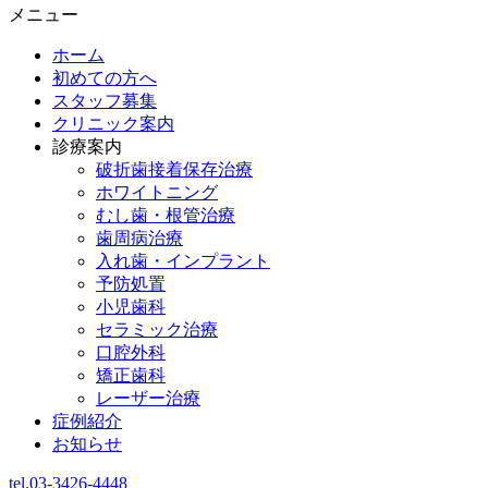
メニュー
ホーム
初めての方へ
スタッフ募集
クリニック案内
診療案内
破折歯接着保存治療
ホワイトニング
むし歯・根管治療
歯周病治療
入れ歯・インプラント
予防処置
小児歯科
セラミック治療
口腔外科
矯正歯科
レーザー治療
症例紹介
お知らせ
tel.03-3426-4448