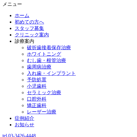
メニュー
ホーム
初めての方へ
スタッフ募集
クリニック案内
診療案内
破折歯接着保存治療
ホワイトニング
むし歯・根管治療
歯周病治療
入れ歯・インプラント
予防処置
小児歯科
セラミック治療
口腔外科
矯正歯科
レーザー治療
症例紹介
お知らせ
tel.03-3426-4448