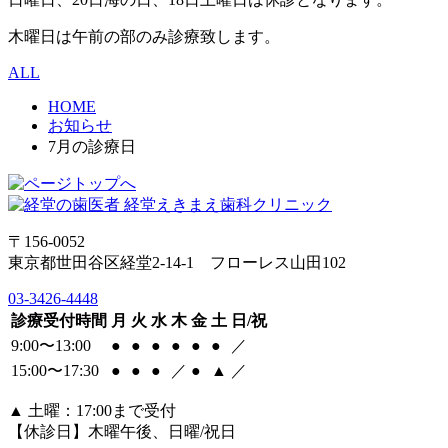
木曜日は午前の部のみ診療致します。
ALL
HOME
お知らせ
7月の診療日
〒156-0052
東京都世田谷区経堂2-14-1 フローレス山田102
03-3426-4448
診療受付時間
月
火
水
木
金
土
日/祝
9:00〜13:00
●
●
●
●
●
●
／
15:00〜17:30
●
●
●
／
●
▲
／
▲
土曜：17:00まで受付
【休診日】木曜午後、日曜/祝日