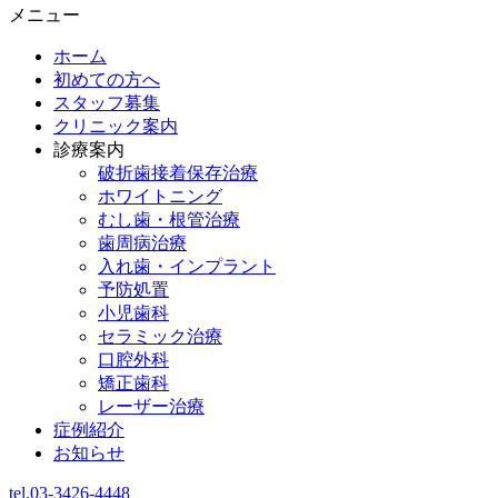
メニュー
ホーム
初めての方へ
スタッフ募集
クリニック案内
診療案内
破折歯接着保存治療
ホワイトニング
むし歯・根管治療
歯周病治療
入れ歯・インプラント
予防処置
小児歯科
セラミック治療
口腔外科
矯正歯科
レーザー治療
症例紹介
お知らせ
tel.03-3426-4448