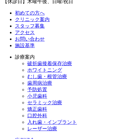
【休診日】木曜午後、日曜/祝日
初めての方へ
クリニック案内
スタッフ募集
アクセス
お問い合わせ
施設基準
診療案内
破折歯接着保存治療
ホワイトニング
むし歯・根管治療
歯周病治療
予防処置
小児歯科
セラミック治療
矯正歯科
口腔外科
入れ歯・インプラント
レーザー治療