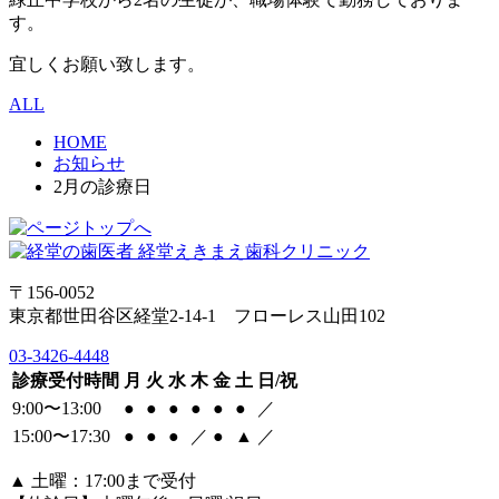
す。
宜しくお願い致します。
ALL
HOME
お知らせ
2月の診療日
〒156-0052
東京都世田谷区経堂2-14-1 フローレス山田102
03-3426-4448
診療受付時間
月
火
水
木
金
土
日/祝
9:00〜13:00
●
●
●
●
●
●
／
15:00〜17:30
●
●
●
／
●
▲
／
▲
土曜：17:00まで受付