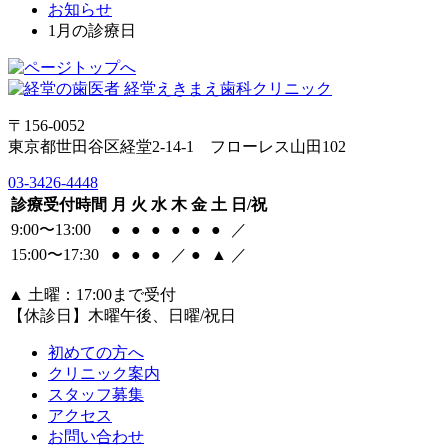
お知らせ
1月の診療日
〒156-0052
東京都世田谷区経堂2-14-1 フローレス山田102
03-3426-4448
診療受付時間
月
火
水
木
金
土
日/祝
9:00〜13:00
●
●
●
●
●
●
／
15:00〜17:30
●
●
●
／
●
▲
／
▲
土曜：17:00まで受付
【休診日】木曜午後、日曜/祝日
初めての方へ
クリニック案内
スタッフ募集
アクセス
お問い合わせ