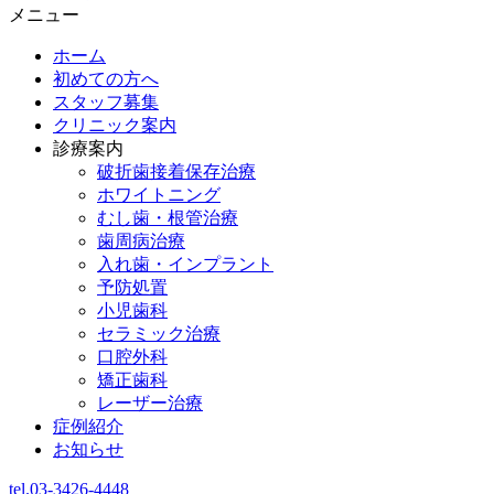
メニュー
ホーム
初めての方へ
スタッフ募集
クリニック案内
診療案内
破折歯接着保存治療
ホワイトニング
むし歯・根管治療
歯周病治療
入れ歯・インプラント
予防処置
小児歯科
セラミック治療
口腔外科
矯正歯科
レーザー治療
症例紹介
お知らせ
tel.03-3426-4448