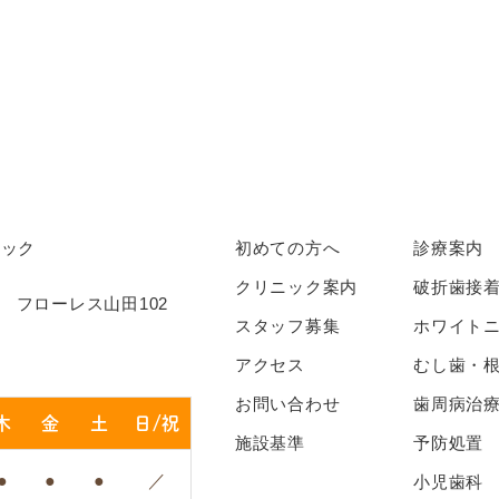
初めての方へ
診療案内
クリニック案内
破折歯接
1 フローレス山田102
スタッフ募集
ホワイト
アクセス
むし歯・
お問い合わせ
歯周病治
木
金
土
日/祝
施設基準
予防処置
●
●
●
／
小児歯科