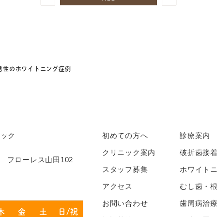
代男性のホワイトニング症例
初めての方へ
診療案内
クリニック案内
破折歯接
1 フローレス山田102
スタッフ募集
ホワイト
アクセス
むし歯・
お問い合わせ
歯周病治
木
金
土
日/祝