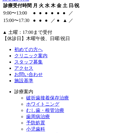
診療受付時間
月
火
水
木
金
土
日/祝
9:00〜13:00
●
●
●
●
●
●
／
15:00〜17:30
●
●
●
／
●
▲
／
▲
土曜：17:00まで受付
【休診日】木曜午後、日曜/祝日
初めての方へ
クリニック案内
スタッフ募集
アクセス
お問い合わせ
施設基準
診療案内
破折歯接着保存治療
ホワイトニング
むし歯・根管治療
歯周病治療
予防処置
小児歯科