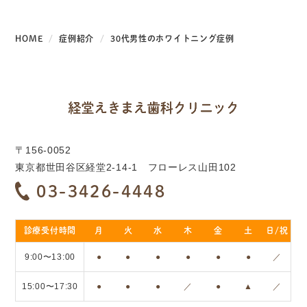
HOME
症例紹介
30代男性のホワイトニング症例
〒156-0052
東京都世田谷区経堂2-14-1 フローレス山田102
03-3426-4448
診療受付時間
月
火
水
木
金
土
日/祝
9:00〜13:00
●
●
●
●
●
●
／
15:00〜17:30
●
●
●
／
●
▲
／