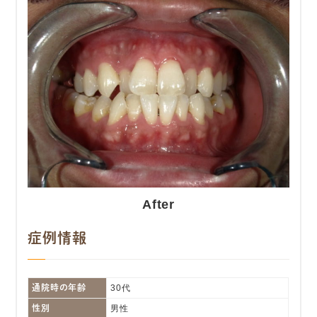
After
症例情報
通院時の年齢
30代
性別
男性