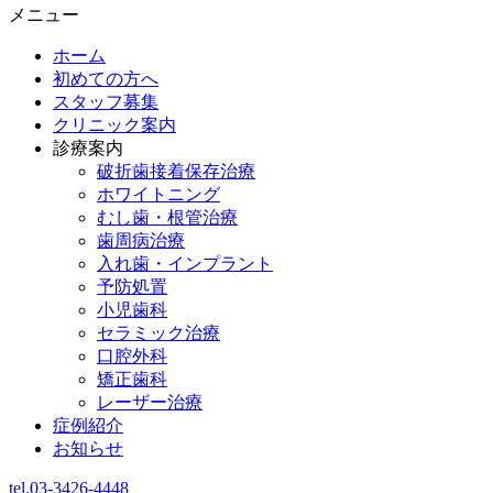
メニュー
ホーム
初めての方へ
スタッフ募集
クリニック案内
診療案内
破折歯接着保存治療
ホワイトニング
むし歯・根管治療
歯周病治療
入れ歯・インプラント
予防処置
小児歯科
セラミック治療
口腔外科
矯正歯科
レーザー治療
症例紹介
お知らせ
tel.03-3426-4448