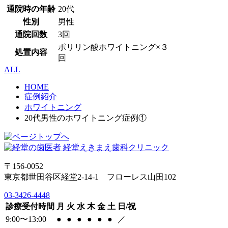
通院時の年齢
20代
性別
男性
通院回数
3回
ポリリン酸ホワイトニング×３
処置内容
回
ALL
HOME
症例紹介
ホワイトニング
20代男性のホワイトニング症例①
〒156-0052
東京都世田谷区経堂2-14-1 フローレス山田102
03-3426-4448
診療受付時間
月
火
水
木
金
土
日/祝
9:00〜13:00
●
●
●
●
●
●
／