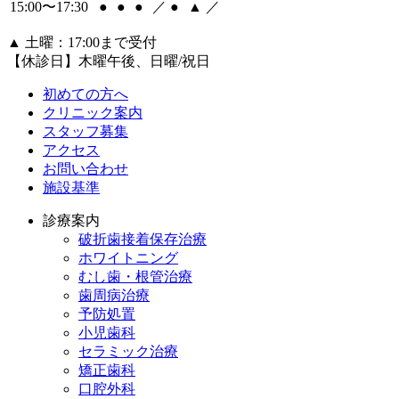
15:00〜17:30
●
●
●
／
●
▲
／
▲
土曜：17:00まで受付
【休診日】木曜午後、日曜/祝日
初めての方へ
クリニック案内
スタッフ募集
アクセス
お問い合わせ
施設基準
診療案内
破折歯接着保存治療
ホワイトニング
むし歯・根管治療
歯周病治療
予防処置
小児歯科
セラミック治療
矯正歯科
口腔外科